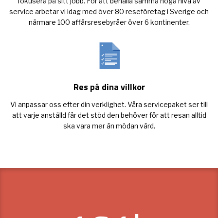
fokusera på sitt jobb. För att behålla samma höga nivå av
service arbetar vi idag med över 80 reseföretag i Sverige och
närmare 100 affärsresebyråer över 6 kontinenter.
Res på dina villkor
Vi anpassar oss efter din verklighet. Våra servicepaket ser till
att varje anställd får det stöd den behöver för att resan alltid
ska vara mer än mödan värd.