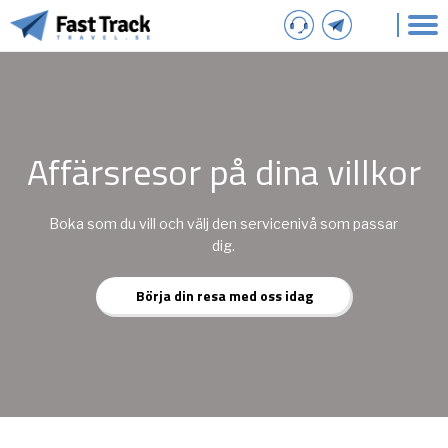
S
S
k
k
i
i
p
p
t
t
o
o
p
m
Affärsresor på dina villkor
r
a
i
i
m
n
Boka som du vill och välj den servicenivå som passar
a
c
dig.
r
o
y
n
Börja din resa med oss idag
n
t
a
e
v
n
i
t
g
a
t