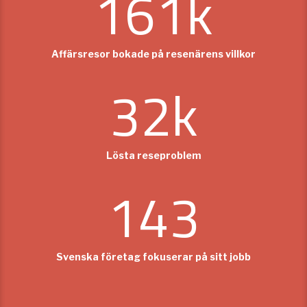
161
k
Affärsresor bokade på resenärens villkor
32
k
Lösta reseproblem
143
Svenska företag fokuserar på sitt jobb